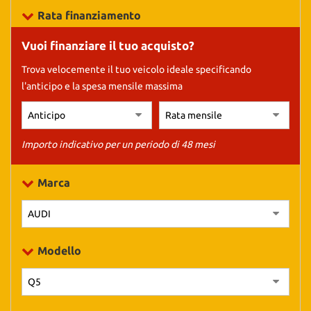
tracciamento
Rata finanziamento
che
adottiamo
Vuoi finanziare il tuo acquisto?
per
offrire
Trova velocemente il tuo veicolo ideale specificando
le
l'anticipo e la spesa mensile massima
funzionalità
e
svolgere
le
attività
Importo indicativo per un periodo di 48 mesi
di
seguito
Marca
descritte.
Per
ottenere
maggiori
informazioni
Modello
sull'utilità
e
sul
funzionamento
di