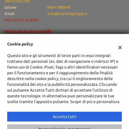
38074 Dro (TN)
Salone:
0464 1980040
Email:
info@mariottigiorgio.it
Indicazioni stradali
Vedi tutte le altre sedi
Dati fiscali:
Cookie policy
Mariotti Giorgio Automobili
Questo sito e gli strumenti di terze parti in esso integrati
Via Arciprete Santoni, 76/A, Arco (TN)
trattano dati personali (es. dati di navigazione o indirizzi IP) e
C.F/P.IVA:
02051940225
fanno uso di Cookie, Pixel, Tags o altri identificatori necessari
Registro delle imprese:
TN
per il funzionamento e per il raggiungimento delle finalità
descritte nella cookie policy, tra cui il miglioramento delle
funzionalità del sito e la pubblicità personalizzata. Cliccando
sul pulsante Accetta Tutti dichiari di accettare l'utilizzo di
queste tecnologie. In alternativa puoi personalizzare le tue
scelte tramite l'apposito pulsante. Scopri di più e personalizza.
Accetta tutti
Copyright © 2026 GestionaleAuto.com S.r.l., Tutti i diritti riservati -
Leggi l'informativa sulla privacy
-
Cookie Policy