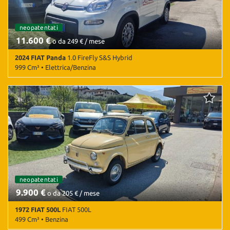
neopatentati
11.600 €
o da 249 € / mese
2024 FIAT Panda
1.0 FireFly S&S Hybrid
999 Cm³ • Elettrica/Benzina
25.000 Km • Cambio Manuale (6) • Bianco pastello • 5 Porte • ABS •
Airbag • Airbag Passeggero • Airbag testa • Alzacristalli elettrici •
Antifurto • Autoradio • Bluetooth • Boardcomputer • Chiusura
centralizzata • Chiusura centralizzata telecomandata •
Climatizzatore • Controllo trazione • ESP • Immobilizzatore
elettronico • Luci diurne • Marmitta catalitica • MP3 • Servosterzo •
Start/Stop Automatico • USB • Vivavoce
neopatentati
9.900 €
o da 205 € / mese
1972 FIAT 500L
FIAT 500L
499 Cm³ • Benzina