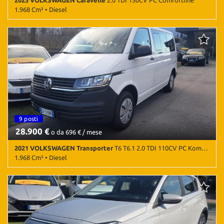
2023 VOLKSWAGEN Caravelle
2.0 TDI 150CV PC Comfortline
1.968 Cm³ • Diesel
75.000 Km • Cambio Manuale (6) • Argento metallizzato • 5 Porte •
Airbag • Airbag laterali • Airbag Passeggero • Airbag testa •
Android Auto • Apple CarPlay • Autoradio • Autoradio digitale •
Bluetooth • Bracciolo • Chiusura centralizzata • Climatizzatore •
Immobilizzatore elettronico • Servosterzo
9 posti
28.900 €
o da 696 € / mese
2021 VOLKSWAGEN Transporter
T6 T6.1 2.0 TDI 110CV PC Kombi Business - 9 Posti
1.968 Cm³ • Diesel
114.300 Km • Cambio Manuale (5) • Bianco Candy pastello • 4 Porte
• ABS • Airbag • Alzacristalli elettrici • Android Auto • Apple
CarPlay • Autoradio • Autoradio digitale • Bluetooth •
Boardcomputer • Bracciolo • Cerchioni in acciaio • Chiusura
centralizzata • Controllo trazione • Cruise Control • ESP • Isofix •
Kit fumatori • MP3 • Pneumatici quattro stagioni • Ruota di riserva