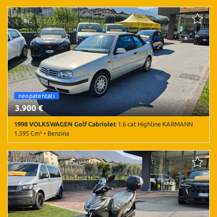
31.000 Km • Cambio Manuale (4) • Giallo pastello • 2 Porte
cabrio
neopatentati
cabrio
3.900 €
1998 VOLKSWAGEN Golf Cabriolet
1.6 cat Highline KARMANN
1.595 Cm³ • Benzina
183.000 Km • Cambio Manuale (5) • Argento metallizzato • 3 Porte
• ABS • Airbag • Airbag laterali • Airbag Passeggero • Cerchi in
lega • Chiusura centralizzata • Climatizzatore • Fendinebbia •
Servosterzo • Specchietti laterali elettrici