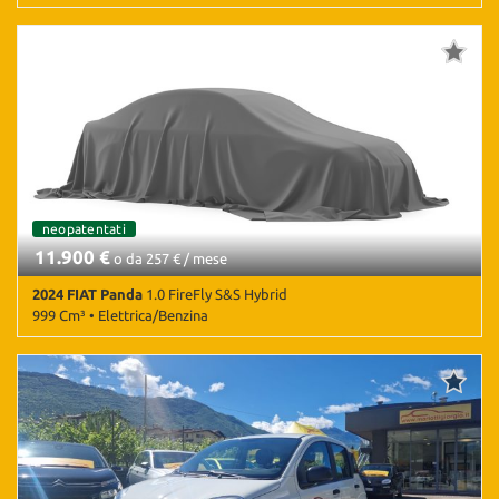
23 Km • Cambio Manuale (6) • Nero metallizzato • 5 Porte • ABS •
Airbag • Airbag Passeggero • Airbag testa • Antifurto • Autoradio
• Bluetooth • Climatizzatore • Controllo trazione • ESP • Sensori di
parcheggio posteriori • Servosterzo
neopatentati
11.900 €
o da 257 € / mese
2024 FIAT Panda
1.0 FireFly S&S Hybrid
999 Cm³ • Elettrica/Benzina
20.435 Km • Cambio Manuale (6) • Nero pastello • 5 Porte • ABS •
Airbag • Airbag Passeggero • Airbag testa • Antifurto • Chiusura
centralizzata • Climatizzatore • Controllo trazione • ESP •
Immobilizzatore elettronico • Servosterzo