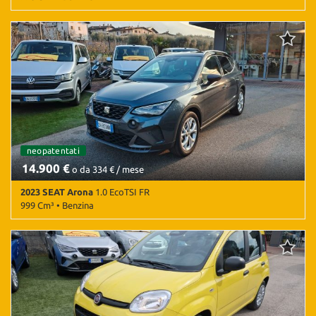
19.000 Km • Cambio Automatico (5) • Verde pastello • 5 Porte •
ABS • Airbag • Airbag laterali • Airbag Passeggero • Airbag testa •
Android Auto • Antifurto • Apple CarPlay • Autoradio • Autoradio
digitale • Bluetooth • Cerchi in lega • Chiusura centralizzata •
Climatizzatore • Controllo elettronico della corsia • Controllo
trazione • Cruise Control • ESP • Fendinebbia • Frenata
d'emergenza assistita • Riconoscimento dei segnali stradali •
Sensore di luce • Sensori di parcheggio posteriori • Servosterzo •
Navigatore satellitare • Specchietti laterali elettrici • Telecamera
per parcheggio assistito • Touch screen • Volante in pelle • Volante
neopatentati
multifunzione
14.900 €
o da 334 € / mese
2023 SEAT Arona
1.0 EcoTSI FR
999 Cm³ • Benzina
56.000 Km • Cambio Manuale (5) • Grigio metallizzato • 5 Porte •
ABS • Airbag • Airbag laterali • Airbag Passeggero • Airbag testa •
Android Auto • Apple CarPlay • Autoradio • Autoradio digitale •
Bluetooth • Cerchi in lega • Chiusura centralizzata • Climatizzatore
• Controllo automatico clima • Controllo elettronico della corsia •
Controllo trazione • Cruise Control • ESP • Fari LED • Fendinebbia •
Frenata d'emergenza assistita • Sensore di luce • Sensore di