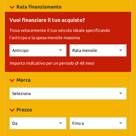
tracciamento
Rata finanziamento
che
adottiamo
Vuoi finanziare il tuo acquisto?
per
offrire
Trova velocemente il tuo veicolo ideale specificando
le
l'anticipo e la spesa mensile massima
funzionalità
e
svolgere
le
attività
Importo indicativo per un periodo di 48 mesi
di
seguito
Marca
descritte.
Per
ottenere
maggiori
informazioni
Prezzo
sull'utilità
e
sul
funzionamento
di