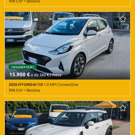
998 Cm³ • Benzina
3.000 Km • Cambio Manuale (5) • Grigio metallizzato • 5 Porte •
ABS • Airbag • Airbag laterali • Airbag Passeggero • Airbag testa •
Android Auto • Antifurto • Apple CarPlay • Autoradio • Autoradio
digitale • Bluetooth • Cerchi in lega • Chiusura centralizzata •
Climatizzatore • Controllo elettronico della corsia • Controllo
trazione • Cruise Control • ESP • Fendinebbia • Frenata
d'emergenza assistita • Riconoscimento dei segnali stradali •
Sensore di luce • Sensori di parcheggio posteriori • Servosterzo •
Navigatore satellitare • Specchietti laterali elettrici • Telecamera
per parcheggio assistito • Volante in pelle • Volante multifunzione
neopatentati
15.900 €
o da 360 € / mese
2026 HYUNDAI i10
1.0 MPI Connectline
998 Cm³ • Benzina
3.000 Km • Cambio Manuale (5) • Grigio metallizzato • 5 Porte •
ABS • Airbag • Airbag laterali • Airbag Passeggero • Airbag testa •
Android Auto • Antifurto • Apple CarPlay • Autoradio • Autoradio
digitale • Bluetooth • Cerchi in lega • Chiusura centralizzata •
Climatizzatore • Controllo elettronico della corsia • Controllo
trazione • Cruise Control • ESP • Fendinebbia • Frenata
d'emergenza assistita • Riconoscimento dei segnali stradali •