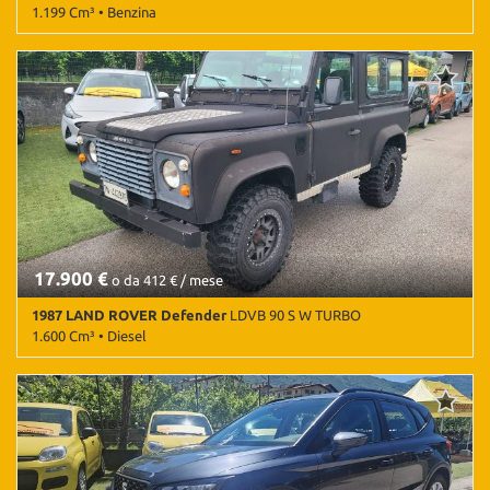
1.199 Cm³ • Benzina
21.932 Km • Cambio Manuale (6) • Antracite metallizzato • 5 Porte •
ABS • Airbag • Airbag laterali • Airbag Passeggero • Airbag testa •
Autoradio • Autoradio digitale • Bluetooth • Bracciolo • Cerchi in
lega • Chiusura centralizzata • Climatizzatore • Controllo trazione •
Cruise Control • ESP • Fari LED • Frenata d'emergenza assistita •
Immobilizzatore elettronico • Sensore di luce • Sensore di pioggia
• Servosterzo • Specchietti laterali elettrici
17.900 €
o da 412 € / mese
1987 LAND ROVER Defender
LDVB 90 S W TURBO
1.600 Cm³ • Diesel
117.696 Km • Cambio Manuale • Antracite pastello