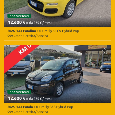
pioggia • Sensori di parcheggio posteriori • Servosterzo •
Specchietti laterali elettrici • Vetri oscurati
neopatentati
12.600 €
o da 275 € / mese
2026 FIAT Pandina
1.0 FireFly 65 CV Hybrid Pop
999 Cm³ • Elettrica/Benzina
2.500 Km • Cambio Manuale (6) • Giallo metallizzato • 5 Porte •
ABS • Airbag • Airbag laterali • Airbag Passeggero • Airbag testa •
Android Auto • Apple CarPlay • Autoradio • Bluetooth • Bracciolo •
Chiusura centralizzata • Climatizzatore • Controllo elettronico
della corsia • Controllo trazione • ESP • Frenata d'emergenza
assistita • Riconoscimento dei segnali stradali • Sensori di
parcheggio posteriori • Servosterzo
neopatentati
12.600 €
o da 275 € / mese
2025 FIAT Panda
1.0 FireFly S&S Hybrid Pop
999 Cm³ • Elettrica/Benzina