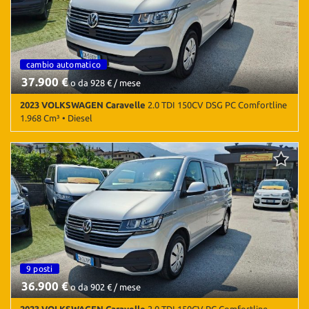
Sensori di parcheggio posteriori • Servosterzo • Specchietti laterali
Salva
elettrici
le
impostazioni
9 posti
cambio automatico
9 posti
37.900 €
o da 928 € / mese
2023 VOLKSWAGEN Caravelle
2.0 TDI 150CV DSG PC Comfortline
1.968 Cm³ • Diesel
76.000 Km • Cambio Sequenziale (7) • Argento metallizzato • 5
Porte • Airbag • Airbag laterali • Airbag Passeggero • Airbag testa
• Android Auto • Apple CarPlay • Autoradio • Autoradio digitale •
Bluetooth • Bracciolo • Chiusura centralizzata • Climatizzatore •
Immobilizzatore elettronico • Sensori di parcheggio anteriori •
Sensori di parcheggio posteriori • Servosterzo
9 posti
36.900 €
o da 902 € / mese