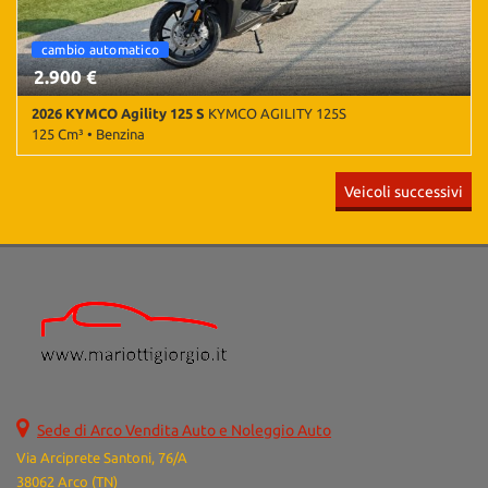
cambio automatico
2.900 €
2026 KYMCO Agility 125 S
KYMCO AGILITY 125S
125 Cm³ • Benzina
50 Km • Cambio Automatico • Grigio metallizzato • Baule •
Veicoli successivi
Parabrezza
Sede di Arco Vendita Auto e Noleggio Auto
Via Arciprete Santoni, 76/A
38062 Arco (TN)