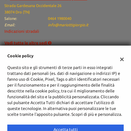
Strada Gardesana Occidentale 26
38074 Dro (TN)
Salone:
0464 1980040
Email:
info@mariottigiorgio.it
Indicazioni stradali
Vedi tutte le altre sedi
Dati fiscali:
Cookie policy
Mariotti Giorgio Automobili
Questo sito e gli strumenti di terze parti in esso integrati
Via Arciprete Santoni, 76/A, Arco (TN)
trattano dati personali (es. dati di navigazione o indirizzi IP) e
C.F/P.IVA:
02051940225
fanno uso di Cookie, Pixel, Tags o altri identificatori necessari
Registro delle imprese:
TN
per il funzionamento e per il raggiungimento delle finalità
descritte nella cookie policy, tra cui il miglioramento delle
funzionalità del sito e la pubblicità personalizzata. Cliccando
sul pulsante Accetta Tutti dichiari di accettare l'utilizzo di
queste tecnologie. In alternativa puoi personalizzare le tue
scelte tramite l'apposito pulsante. Scopri di più e personalizza.
Accetta tutti