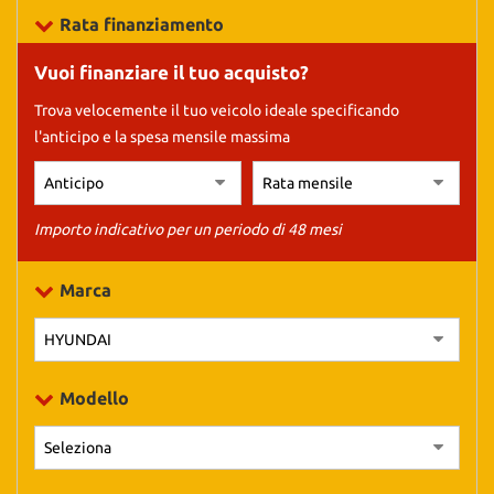
tracciamento
Rata finanziamento
che
adottiamo
Vuoi finanziare il tuo acquisto?
per
offrire
Trova velocemente il tuo veicolo ideale specificando
le
l'anticipo e la spesa mensile massima
funzionalità
e
svolgere
le
attività
Importo indicativo per un periodo di 48 mesi
di
seguito
Marca
descritte.
Per
ottenere
maggiori
informazioni
Modello
sull'utilità
e
sul
funzionamento
di