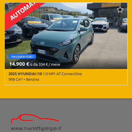
3.000 Km • Cambio Manuale (5) • Grigio metallizzato • 5 Porte •
Salva
ABS • Airbag • Airbag laterali • Airbag Passeggero • Airbag testa •
le
Android Auto • Antifurto • Apple CarPlay • Autoradio • Autoradio
impostazioni
digitale • Bluetooth • Cerchi in lega • Chiusura centralizzata •
Climatizzatore • Controllo elettronico della corsia • Controllo
trazione • Cruise Control • ESP • Fendinebbia • Frenata
d'emergenza assistita • Riconoscimento dei segnali stradali •
Sensore di luce • Sensori di parcheggio posteriori • Servosterzo •
Navigatore satellitare • Specchietti laterali elettrici • Telecamera
per parcheggio assistito • Volante in pelle • Volante multifunzione
neopatentati
cambio automatico
14.900 €
o da 334 € / mese
2025 HYUNDAI i10
1.0 MPI AT Connectline
998 Cm³ • Benzina
19.000 Km • Cambio Automatico (5) • Verde pastello • 5 Porte •
ABS • Airbag • Airbag laterali • Airbag Passeggero • Airbag testa •
Android Auto • Antifurto • Apple CarPlay • Autoradio • Autoradio
digitale • Bluetooth • Cerchi in lega • Chiusura centralizzata •
Climatizzatore • Controllo elettronico della corsia • Controllo
trazione • Cruise Control • ESP • Fendinebbia • Frenata
d'emergenza assistita • Riconoscimento dei segnali stradali •
Sensore di luce • Sensori di parcheggio posteriori • Servosterzo •