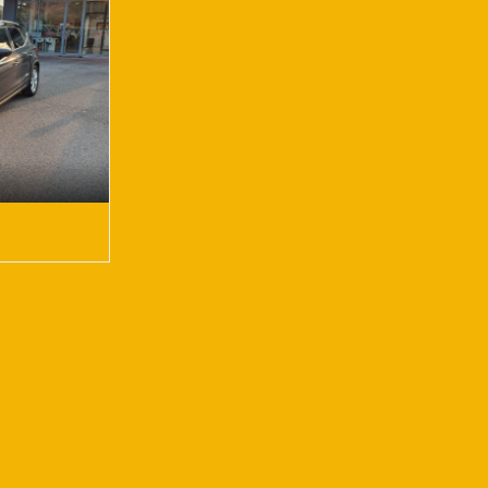
Grigio
ag • Airbag
ag testa •
toradio •
rchi in lega •
tore •
rollo
o trazione •
endinebbia •
nsore di luce •
rcheggio