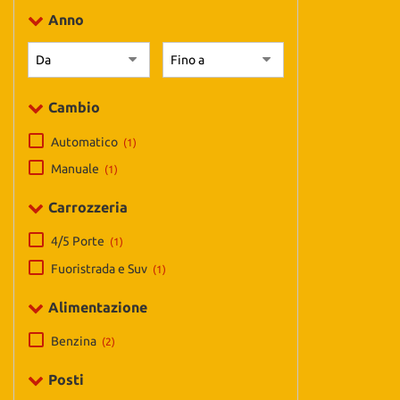
tta
Anno
ti
mpre
Cookie necessari
Cambio
litato
Automatico
(1)
Cookie delle preferenze
Manuale
(1)
Cookie per il miglioramento dell'esperienza utente
Carrozzeria
Cookie analitici
4/5 Porte
(1)
Fuoristrada e Suv
(1)
Cookie di marketing
Alimentazione
Benzina
(2)
Posti