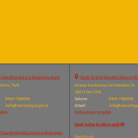
o Vendita Auto e Noleggio Auto
Sede di Dro Vendita Auto e N
ntoni, 76/A
Strada Gardesana Occidentale 26
38074 Dro (TN)
0464 1980040
Salone:
0464 1980040
info@mariottigiorgio.it
Email:
info@mariottigi
adali
Indicazioni stradali
Vedi tutte le altre sedi
el Garda Vendita Auto e Noleggio
Dati fiscali: