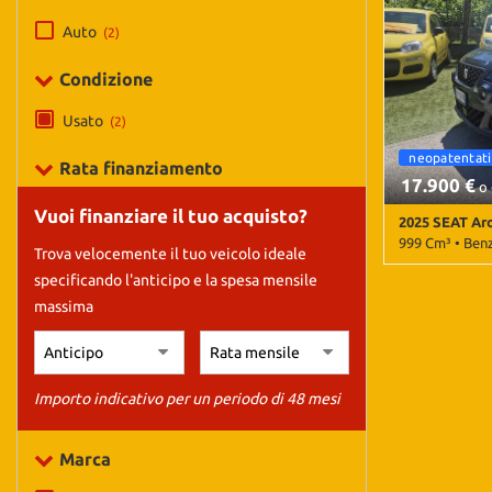
tracciamento
che
Auto
(2)
adottiamo
per
Condizione
offrire
le
Usato
(2)
funzionalità
neopatentati
cambio automatico
neopatentati
e
Rata finanziamento
svolgere
17.900 €
o 
le
Vuoi finanziare il tuo acquisto?
2025 SEAT Ar
attività
999 Cm³ • Ben
di
Trova velocemente il tuo veicolo ideale
seguito
specificando l'anticipo e la spesa mensile
22.333 Km • Ca
descritte.
metallizzato •
massima
Per
laterali • Air
ottenere
Alzacristalli e
maggiori
CarPlay • Auto
informazioni
Bluetooth • Bo
Importo indicativo per un periodo di 48 mesi
sull'utilità
Chiusura centr
e
telecomandata 
sul
automatico cli
Marca
funzionamento
Control • ESP 
d'emergenza as
di