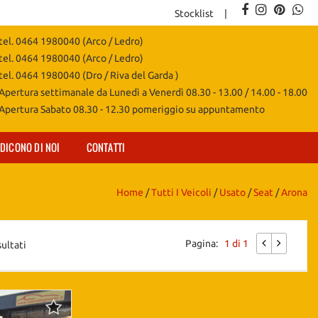
Stocklist
tel. 0464 1980040 (Arco / Ledro)
tel. 0464 1980040 (Arco / Ledro)
tel. 0464 1980040 (Dro / Riva del Garda )
Apertura settimanale da Lunedì a Venerdì 08.30 - 13.00 / 14.00 - 18.00
Apertura Sabato 08.30 - 12.30 pomeriggio su appuntamento
DICONO DI NOI
CONTATTI
Home
/
Tutti I Veicoli
/
Usato
/
Seat
/
Arona
Pagina:
1 di 1
sultati