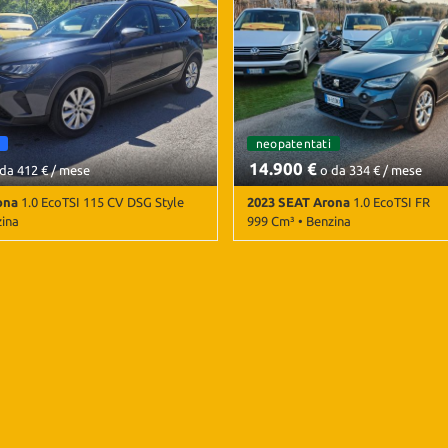
cambio automatico
neopatentati
14.900 €
da 412 € / mese
o da 334 € / mese
ona
1.0 EcoTSI 115 CV DSG Style
2023 SEAT Arona
1.0 EcoTSI FR
zina
999 Cm³ • Benzina
mbio Automatico (7) • Antracite
56.000 Km • Cambio Manuale (5) • 
 5 Porte • ABS • Airbag • Airbag
metallizzato • 5 Porte • ABS • Airb
bag Passeggero • Airbag testa •
laterali • Airbag Passeggero • Airb
lettrici • Android Auto • Apple
Android Auto • Apple CarPlay • Au
radio • Autoradio digitale •
Autoradio digitale • Bluetooth • Ce
ardcomputer • Cerchi in lega •
Chiusura centralizzata • Climatizza
alizzata • Chiusura centralizzata
Controllo automatico clima • Cont
• Climatizzatore • Controllo
elettronico della corsia • Controll
ma • Controllo trazione • Cruise
Cruise Control • ESP • Fari LED • F
• Fendinebbia • Frenata
Frenata d'emergenza assistita • Se
sistita • Immobilizzatore
Sensore di pioggia • Sensori di pa