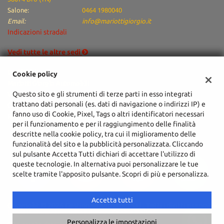
tta
Salone:
0464 1980040
ti
Email:
info@mariottigiorgio.it
Indicazioni stradali
mpre
Cookie necessari
Vedi tutte le altre sedi
litato
Dati fiscali:
Cookie policy
Cookie delle preferenze
Mariotti Giorgio Automobili
Questo sito e gli strumenti di terze parti in esso integrati
Via Arciprete Santoni, 76/A, Arco (TN)
Cookie per il miglioramento dell'esperienza utente
trattano dati personali (es. dati di navigazione o indirizzi IP) e
C.F/P.IVA:
02051940225
fanno uso di Cookie, Pixel, Tags o altri identificatori necessari
Registro delle imprese:
TN
Cookie analitici
per il funzionamento e per il raggiungimento delle finalità
descritte nella cookie policy, tra cui il miglioramento delle
funzionalità del sito e la pubblicità personalizzata. Cliccando
Cookie di marketing
sul pulsante Accetta Tutti dichiari di accettare l'utilizzo di
queste tecnologie. In alternativa puoi personalizzare le tue
scelte tramite l'apposito pulsante. Scopri di più e personalizza.
Leggi
la
cookie
Accetta tutti
Copyright © 2026 GestionaleAuto.com S.r.l., Tutti i diritti riservati -
policy
Leggi l'informativa sulla privacy
-
Cookie Policy
Personalizza le impostazioni