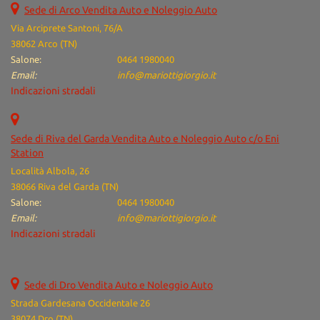
Sede di Arco Vendita Auto e Noleggio Auto
questi
strumenti
Via Arciprete Santoni, 76/A
di
38062 Arco (TN)
tracciamento
Salone:
0464 1980040
si
Email:
info@mariottigiorgio.it
rimanda
Indicazioni stradali
alla
cookie
policy.
Sede di Riva del Garda Vendita Auto e Noleggio Auto c/o Eni
Puoi
Station
rivedere
e
Località Albola, 26
modificare
38066 Riva del Garda (TN)
le
Salone:
0464 1980040
tue
Email:
info@mariottigiorgio.it
scelte
Indicazioni stradali
in
qualsiasi
momento.
Sede di Dro Vendita Auto e Noleggio Auto
Strada Gardesana Occidentale 26
38074 Dro (TN)