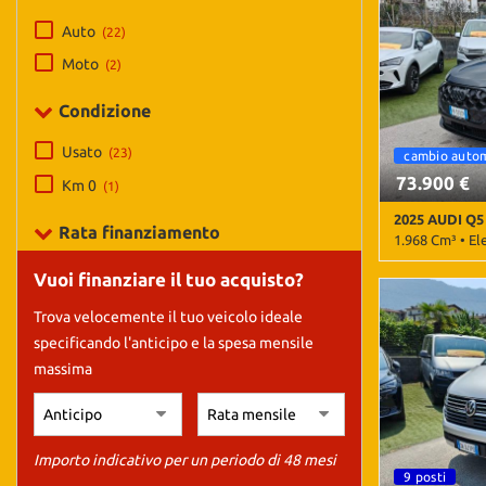
tracciamento
che
Auto
(22)
adottiamo
Moto
(2)
per
offrire
Condizione
le
funzionalità
Usato
(23)
cambio automatico
4 x 4
cambio auto
e
svolgere
73.900 €
Km 0
(1)
le
2025 AUDI Q5
attività
Rata finanziamento
1.968 Cm³ • El
di
seguito
Vuoi finanziare il tuo acquisto?
19.900 Km • C
descritte.
metallizzato •
Per
Trova velocemente il tuo veicolo ideale
Control • Airb
ottenere
Passeggero • A
specificando l'anticipo e la spesa mensile
maggiori
Apple CarPlay 
massima
informazioni
Bracciolo • Ca
sull'utilità
Cerchi in lega 
e
Climatizzatore
sul
zone • Control
Importo indicativo per un periodo di 48 mesi
funzionamento
elettronico del
9 posti
Cruise Control
di