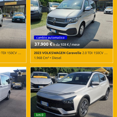
ti
cambio automatico
9 posti
37.900 €
o da 928 € / mese
 150CV DSG PC Comfortline
2023 VOLKSWAGEN Caravelle
2.0 TDI 150CV DSG PC Comfortline
1.968 Cm³ • Diesel
) • Argento
76.000 Km • Cambio Sequenziale (7) • Argento
rbag laterali •
metallizzato • 5 Porte • Airbag • Airbag laterali •
 • Android Auto
Airbag Passeggero • Airbag testa • Android Auto
radio digitale
• Apple CarPlay • Autoradio • Autoradio digitale
centralizzata •
• Bluetooth • Bracciolo • Chiusura centralizzata •
lettronico •
Climatizzatore • Immobilizzatore elettronico •
ensori di
Sensori di parcheggio anteriori • Sensori di
o • Specchietti
parcheggio posteriori • Servosterzo
km 0