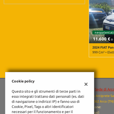
Android Auto 
Bluetooth • Br
Climatizzatore
corsia • Contr
d'emergenza as
segnali strada
posteriori • S
neopatentati
11.600 €
o 
2024 FIAT Pa
999 Cm³ • Elet
25.000 Km • C
pastello • 5 P
Passeggero • Ai
• Antifurto • 
Boardcomputer 
Cookie policy
Chiusura centr
Sede di Arc
Climatizzatore
Questo sito e gli strumenti di terze parti in
Immobilizzator
Via Arciprete Sa
esso integrati trattano dati personali (es. dati
Marmitta catal
di navigazione o indirizzi IP) e fanno uso di
38062 Arco (TN)
Start/Stop Au
Cookie, Pixel, Tags o altri identificatori
Salone:
necessari per il funzionamento e per il
Email: