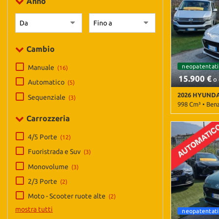
Anno
tta
Autoradio • Au
ti
Bracciolo • Cer
• Climatizzator
Control • ESP 
assistita • Im
Cambio
mpre
Cookie necessari
di luce • Senso
litato
Specchietti late
neopatentati
Manuale
(16)
15.900 €
Cookie delle preferenze
o 
Automatico
(5)
2026 HYUNDA
Sequenziale
(3)
Cookie per il miglioramento dell'esperienza utente
998 Cm³ • Ben
Carrozzeria
3.000 Km • Cam
Cookie analitici
metallizzato •
4/5 Porte
(12)
laterali • Air
Android Auto •
Cookie di marketing
Fuoristrada e Suv
(3)
Autoradio • Au
Monovolume
(3)
Cerchi in lega 
Climatizzatore
2/3 Porte
(2)
corsia • Contr
• Fendinebbia 
Moto - Scooter ruote alte
(2)
Riconoscimento
mostra tutti
neopatentati
cambio automatico
neopatentati
luce • Sensori 