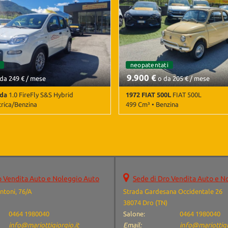
• Apple CarPlay • Autoradio •
Climatizzatore • Controllo trazione
acciolo • Chiusura centralizzata •
Sensori di parcheggio posteriori •
 • Controllo elettronico della
ollo trazione • ESP • Frenata
sistita • Riconoscimento dei
li • Sensori di parcheggio
ervosterzo
neopatentati
neopatentati
cabri
9.900 €
da 249 € / mese
o da 205 € / mese
nda
1.0 FireFly S&S Hybrid
1972 FIAT 500L
FIAT 500L
trica/Benzina
499 Cm³ • Benzina
ambio Manuale (6) • Bianco
31.000 Km • Cambio Manuale (4) • 
orte • ABS • Airbag • Airbag
• 2 Porte
rbag testa • Alzacristalli elettrici
Autoradio • Bluetooth •
• Chiusura centralizzata •
alizzata telecomandata •
o Vendita Auto e Noleggio Auto
Sede di Dro Vendita Auto e N
 • Controllo trazione • ESP •
e elettronico • Luci diurne •
ntoni, 76/A
Strada Gardesana Occidentale 26
itica • MP3 • Servosterzo •
38074 Dro (TN)
tomatico • USB • Vivavoce
0464 1980040
Salone:
0464 1980040
info@mariottigiorgio.it
Email:
info@mariottigi