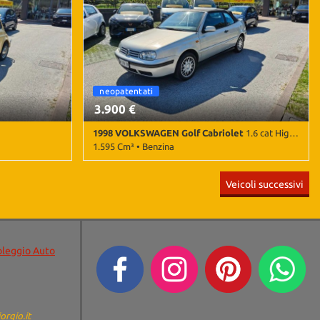
 • ESP •
Climatizzatore • Controllo trazione • ESP •
 Servosterzo
Immobilizzatore elettronico • Servosterzo
o
neopatentati
cabrio
3.900 €
1998 VOLKSWAGEN Golf Cabriolet
1.6 cat Highline KARMANN
1.595 Cm³ • Benzina
Giallo pastello
183.000 Km • Cambio Manuale (5) • Argento
Veicoli successivi
metallizzato • 3 Porte • ABS • Airbag • Airbag
laterali • Airbag Passeggero • Cerchi in lega •
Chiusura centralizzata • Climatizzatore •
Fendinebbia • Servosterzo • Specchietti laterali
elettrici
oleggio Auto
orgio.it