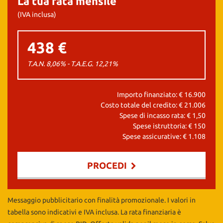
La tua rata mensile
(IVA inclusa)
438 €
T.A.N. 8,06% - T.A.E.G.
12,21
%
Importo finanziato: €
16.900
Costo totale del credito: €
21.006
Spese di incasso rata: €
1,50
Spese istruttoria: €
150
Spese assicurative: €
1.108
PROCEDI
Contattaci
Messaggio pubblicitario con finalità promozionale. I valori in
tabella sono indicativi e IVA inclusa. La rata finanziaria è