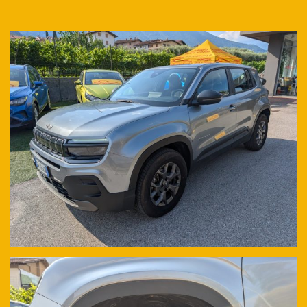
--- VERSIONE LONGITUDE ---
PER MAGGIORI INFO: 3423837989 (anche whatsapp)
NOLEGGIO: 04641980040
Il nostro modo di lavorare prevede la massima trasparenza, anche
per questo non nascondiamo le targhe proprio per consentirvi di
fare ogni controllo a distanza. Le recensioni parlano per noi.
Nota: La presente scheda è compilata con precisione e
trasparenza, ma non costituisce un impegno contrattuale da parte
del Rivenditore, ogni particolare relativo al veicolo viene
verificato e concordato in fase di definizione del contratto con il
Cliente.