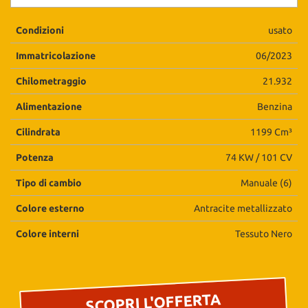
questi
strumenti
Condizioni
usato
di
tracciamento
Immatricolazione
06/2023
si
Chilometraggio
21.932
rimanda
alla
Alimentazione
Benzina
cookie
policy.
Cilindrata
1199 Cm³
Puoi
rivedere
Potenza
74 KW / 101 CV
e
modificare
Tipo di cambio
Manuale (6)
le
tue
Colore esterno
Antracite metallizzato
scelte
in
Colore interni
Tessuto Nero
qualsiasi
momento.
SCOPRI L'OFFERTA