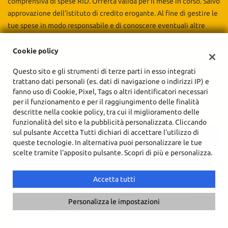
comprensiva di spese RID. Offerta valida per il mese in corso. Salvo
approvazione dell'istituto di credito erogante. Al fine di gestire le
tue spese in modo responsabile e di conoscere eventuali altre
offerte disponibili, l'Istituto di Credito erogante ti ricorda, prima
di sottoscrivere il contratto, di prendere visione di tutte le
Cookie policy
condizioni economiche e contrattuali, facendo riferimento alle
Questo sito e gli strumenti di terze parti in esso integrati
Informazioni Europee di Base sul Credito ai Consumatori presso il
trattano dati personali (es. dati di navigazione o indirizzi IP) e
punto vendita. Salvo approvazione dell'Instituto di Credito
fanno uso di Cookie, Pixel, Tags o altri identificatori necessari
erogante.
per il funzionamento e per il raggiungimento delle finalità
descritte nella cookie policy, tra cui il miglioramento delle
funzionalità del sito e la pubblicità personalizzata. Cliccando
sul pulsante Accetta Tutti dichiari di accettare l'utilizzo di
CONTATTACI
queste tecnologie. In alternativa puoi personalizzare le tue
Ho letto e accetto
l'informativa privacy
*
scelte tramite l'apposito pulsante. Scopri di più e personalizza.
PERMUTA
Acconsento al trattamento dei miei dati per finalità di
marketing
RICHIEDI TEST DRIVE
Accetta tutti
Invia la tua richiesta
Vuoi saperne di più? Scrivici!
Personalizza le impostazioni
I campi contrassegnati con * sono obbligatori.
Servizio clienti