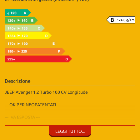
124.0 g/Km
Descrizione
JEEP Avenger 1.2 Turbo 100 CV Longitude
--- OK PER NEOPATENTATI ---
--- IVA ESPOSTA ---
--- REVISIONE OK FINO A GIUGNO 2027 ---
LEGGI TUTTO...