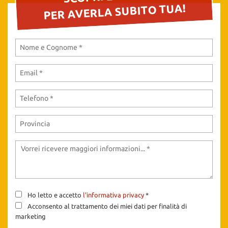
tta
PER AVERLA SUBITO TUA!
ti
mpre
Cookie necessari
litato
Cookie delle preferenze
Cookie per il miglioramento dell'esperienza utente
Cookie analitici
Cookie di marketing
Leggi
la
Ho letto e accetto
l'informativa privacy
*
cookie
Acconsento al trattamento dei miei dati per finalità di
policy
marketing