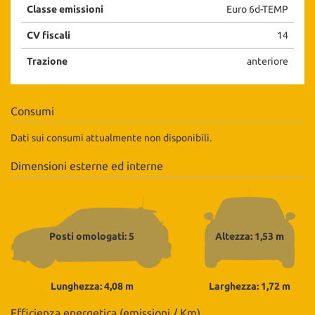
Classe emissioni
Euro 6d-TEMP
CV fiscali
14
Trazione
anteriore
Consumi
Dati sui consumi attualmente non disponibili.
Dimensioni esterne ed interne
Posti omologati: 5
Altezza: 1,53 m
Lunghezza: 4,08 m
Larghezza: 1,72 m
Efficienza energetica (emissioni / Km)