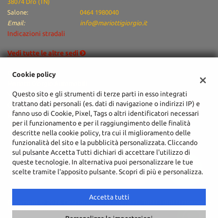
38074 Dro (TN)
Salone:
0464 1980040
Email:
info@mariottigiorgio.it
Indicazioni stradali
Vedi tutte le altre sedi
Dati fiscali:
Cookie policy
Mariotti Giorgio Automobili
Questo sito e gli strumenti di terze parti in esso integrati
Via Arciprete Santoni, 76/A, Arco (TN)
trattano dati personali (es. dati di navigazione o indirizzi IP) e
C.F/P.IVA:
02051940225
fanno uso di Cookie, Pixel, Tags o altri identificatori necessari
Registro delle imprese:
TN
per il funzionamento e per il raggiungimento delle finalità
descritte nella cookie policy, tra cui il miglioramento delle
funzionalità del sito e la pubblicità personalizzata. Cliccando
sul pulsante Accetta Tutti dichiari di accettare l'utilizzo di
queste tecnologie. In alternativa puoi personalizzare le tue
scelte tramite l'apposito pulsante. Scopri di più e personalizza.
Accetta tutti
Copyright © 2026 GestionaleAuto.com S.r.l., Tutti i diritti riservati -
Leggi l'informativa sulla privacy
-
Cookie Policy