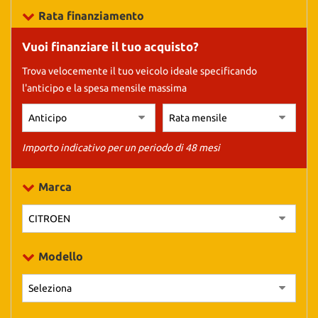
tracciamento
Rata finanziamento
che
adottiamo
Vuoi finanziare il tuo acquisto?
per
offrire
Trova velocemente il tuo veicolo ideale specificando
le
l'anticipo e la spesa mensile massima
funzionalità
e
svolgere
le
attività
Importo indicativo per un periodo di 48 mesi
di
seguito
Marca
descritte.
Per
ottenere
maggiori
informazioni
Modello
sull'utilità
e
sul
funzionamento
di