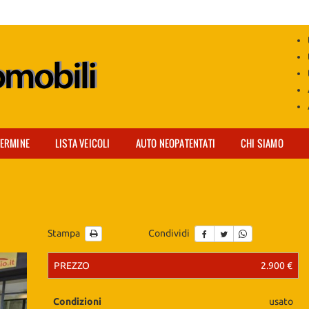
TERMINE
LISTA VEICOLI
AUTO NEOPATENTATI
CHI SIAMO
Stampa
Condividi
PREZZO
2.900 €
ile
Condizioni
usato