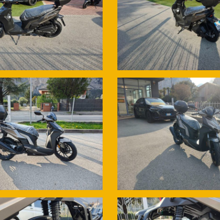
questo non nascondiamo le targhe proprio per consentirvi di fare ogni co
 non costituisce un impegno contrattuale da parte del Rivenditore, ogni