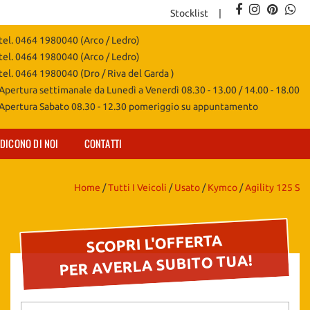
Stocklist
tel. 0464 1980040 (Arco / Ledro)
tel. 0464 1980040 (Arco / Ledro)
tel. 0464 1980040 (Dro / Riva del Garda )
Apertura settimanale da Lunedì a Venerdì 08.30 - 13.00 / 14.00 - 18.00
Apertura Sabato 08.30 - 12.30 pomeriggio su appuntamento
DICONO DI NOI
CONTATTI
Home
/
Tutti I Veicoli
/
Usato
/
Kymco
/
Agility 125 S
SCOPRI L'OFFERTA
PER AVERLA SUBITO TUA!