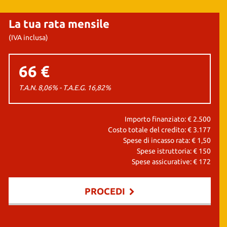
La tua rata mensile
(IVA inclusa)
66 €
T.A.N. 8,06% - T.A.E.G.
16,82
%
Importo finanziato: €
2.500
Costo totale del credito: €
3.177
Spese di incasso rata: €
1,50
Spese istruttoria: €
150
Spese assicurative: €
172
PROCEDI