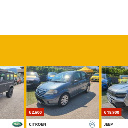
€ 2.600
€ 18.900
CITROEN
JEEP