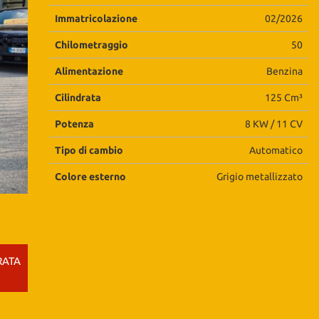
Immatricolazione
02/2026
Chilometraggio
50
Alimentazione
Benzina
Cilindrata
125 Cm³
Potenza
8 KW / 11 CV
Tipo di cambio
Automatico
Colore esterno
Grigio metallizzato
RATA