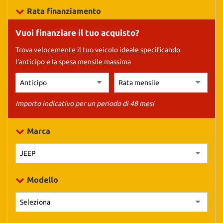
tracciamento
Rata finanziamento
che
adottiamo
Vuoi finanziare il tuo acquisto?
per
offrire
Trova velocemente il tuo veicolo ideale specificando
le
l'anticipo e la spesa mensile massima
funzionalità
e
svolgere
le
attività
Importo indicativo per un periodo di 48 mesi
di
seguito
Marca
descritte.
Per
ottenere
maggiori
informazioni
Modello
sull'utilità
e
sul
funzionamento
di