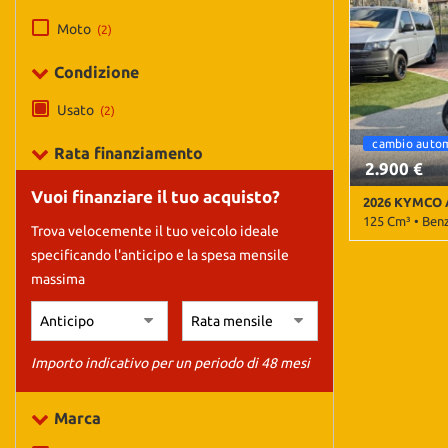
tracciamento
che
Moto
(2)
adottiamo
per
Condizione
offrire
le
Usato
(2)
funzionalità
cambio auto
e
Rata finanziamento
svolgere
2.900 €
le
Vuoi finanziare il tuo acquisto?
2026 KYMCO A
attività
125 Cm³ • Ben
di
Trova velocemente il tuo veicolo ideale
seguito
specificando l'anticipo e la spesa mensile
50 Km • Cambi
descritte.
• Baule • Para
massima
Per
ottenere
maggiori
informazioni
Importo indicativo per un periodo di 48 mesi
sull'utilità
e
sul
Marca
funzionamento
di