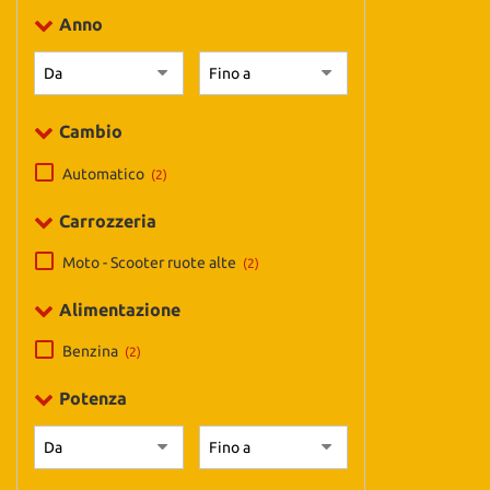
tta
Anno
ti
mpre
Cookie necessari
Cambio
litato
Automatico
(2)
Cookie delle preferenze
Carrozzeria
Cookie per il miglioramento dell'esperienza utente
Moto - Scooter ruote alte
(2)
Cookie analitici
Alimentazione
Cookie di marketing
Benzina
(2)
Potenza