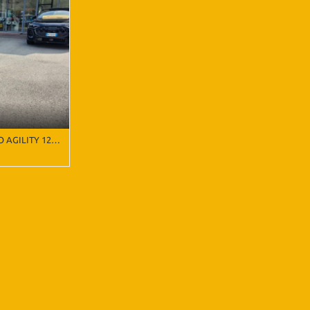
AGILITY 125S
io metallizzato