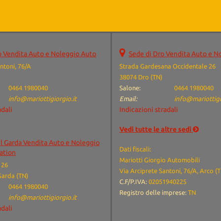
o Vendita Auto e Noleggio Auto
Sede di Dro Vendita Auto e N
ntoni, 76/A
Strada Gardesana Occidentale 26
38074 Dro (TN)
0464 1980040
Salone:
0464 1980040
info@mariottigiorgio.it
Email:
info@mariottigi
adali
Indicazioni stradali
Vedi tutte le altre sedi
el Garda Vendita Auto e Noleggio
Dati fiscali:
tation
Mariotti Giorgio Automobili
 26
Via Arciprete Santoni, 76/A, Arco (
Garda (TN)
C.F/P.IVA:
02051940225
0464 1980040
Registro delle imprese:
TN
info@mariottigiorgio.it
adali