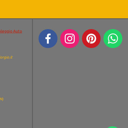
oleggio Auto
orgio.it
TN)