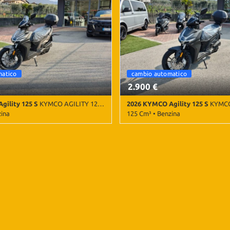
matico
cambio automatico
2.900 €
gility 125 S
KYMCO AGILITY 125S
2026 KYMCO Agility 125 S
KYMCO 
zina
125 Cm³ • Benzina
o Automatico • Grigio metallizzato
50 Km • Cambio Automatico • Grig
brezza