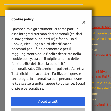
Cookie policy
Sede di Arc
Questo sito e gli strumenti di terze parti in
Via Arciprete Sa
esso integrati trattano dati personali (es. dati
di navigazione o indirizzi IP) e fanno uso di
38062 Arco (TN)
Cookie, Pixel, Tags o altri identificatori
Salone:
necessari per il funzionamento e per il
Email:
raggiungimento delle finalità descritte nella
Indicazioni str
cookie policy, tra cui il miglioramento delle
funzionalità del sito e la pubblicità
personalizzata. Cliccando sul pulsante Accetta
Sede di Riva d
Tutti dichiari di accettare l'utilizzo di queste
Auto c/o Eni S
tecnologie. In alternativa puoi personalizzare
Località Albola,
le tue scelte tramite l'apposito pulsante. Scopri
Leggi
di più e personalizza.
38066 Riva del 
la
Salone:
cookie
Email:
policy
Accetta tutti
Indicazioni str