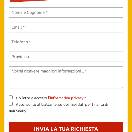
tta
ti
mpre
Cookie necessari
litato
Cookie delle preferenze
Cookie per il miglioramento dell'esperienza utente
Cookie analitici
Cookie di marketing
Ho letto e accetto
l'informativa privacy
*
Acconsento al trattamento dei miei dati per finalità di
Leggi
marketing
la
cookie
policy
INVIA LA TUA RICHIESTA