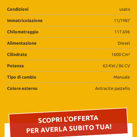
questi
Condizioni
usato
strumenti
di
Immatricolazione
11/1987
tracciamento
si
Chilometraggio
117.696
rimanda
alla
Alimentazione
Diesel
cookie
Cilindrata
1600 Cm³
policy.
Puoi
Potenza
63 KW / 86 CV
rivedere
e
Tipo di cambio
Manuale
modificare
le
Colore esterno
Antracite pastello
tue
scelte
in
qualsiasi
momento.
SCOPRI L'OFFERTA
PER AVERLA SUBITO TUA!