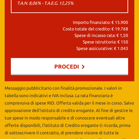
T.A.N. 8,06% - T.A.E.G.
12,25
%
Importo finanziato: €
15.900
Costo totale del credito: €
19.768
Spese di incasso rata: €
1,50
Spese istruttoria: €
150
Spese assicurative: €
1.043
PROCEDI
Contattaci
Messaggio pubblicitario con finalità promozionale. I valori in
tabella sono indicativi e IVA inclusa. La rata finanziaria è
comprensiva di spese RID. Offerta valida per il mese in corso. Salvo
approvazione dell'istituto di credito erogante. Al fine di gestire le
tue spese in modo responsabile e di conoscere eventuali altre
offerte disponibili, l'Istituto di Credito erogante ti ricorda, prima
di sottoscrivere il contratto, di prendere visione di tutte le