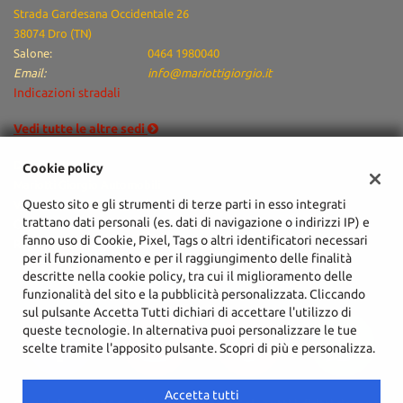
Strada Gardesana Occidentale 26
38074 Dro (TN)
Salone:
0464 1980040
Email:
info@mariottigiorgio.it
Indicazioni stradali
Vedi tutte le altre sedi
Dati fiscali:
Cookie policy
Mariotti Giorgio Automobili
Questo sito e gli strumenti di terze parti in esso integrati
Via Arciprete Santoni, 76/A, Arco (TN)
trattano dati personali (es. dati di navigazione o indirizzi IP) e
C.F/P.IVA:
02051940225
fanno uso di Cookie, Pixel, Tags o altri identificatori necessari
Registro delle imprese:
TN
per il funzionamento e per il raggiungimento delle finalità
descritte nella cookie policy, tra cui il miglioramento delle
funzionalità del sito e la pubblicità personalizzata. Cliccando
sul pulsante Accetta Tutti dichiari di accettare l'utilizzo di
queste tecnologie. In alternativa puoi personalizzare le tue
scelte tramite l'apposito pulsante. Scopri di più e personalizza.
Accetta tutti