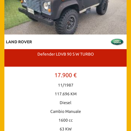
LAND ROVER
Defender LDVB 90 S W TURBO
17.900 €
11/1987
117.696 KM
Diesel
Cambio Manuale
1600 cc
63 KW