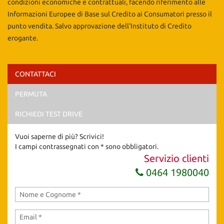
condizioni economiche e contrattuali, facendo riferimento alle
Informazioni Europee di Base sul Credito ai Consumatori presso il
punto vendita. Salvo approvazione dell'Instituto di Credito
erogante.
CONTATTACI
Ho letto e accetto
l'informativa privacy
*
PERMUTA
Acconsento al trattamento dei miei dati per finalità di
marketing
RICHIEDI TEST DRIVE
Invia la tua richiesta
Vuoi saperne di più? Scrivici!
I campi contrassegnati con * sono obbligatori.
Servizio clienti
0464 1980040