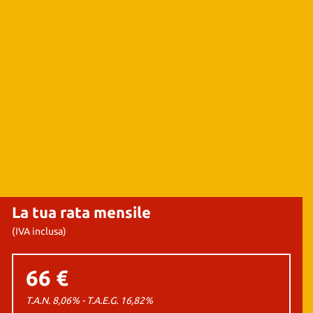
La tua rata mensile
(IVA inclusa)
66 €
T.A.N. 8,06% - T.A.E.G.
16,82
%