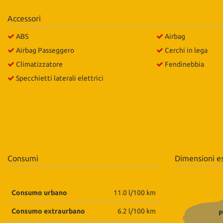
questi
Accessori
strumenti
di
ABS
Airbag
tracciamento
si
Airbag Passeggero
Cerchi in lega
rimanda
Climatizzatore
Fendinebbia
alla
Specchietti laterali elettrici
cookie
policy.
Puoi
rivedere
e
modificare
le
tue
Consumi
Dimensioni e
scelte
in
qualsiasi
momento.
Consumo urbano
11.0 l/100 km
Consumo extraurbano
6.2 l/100 km
P