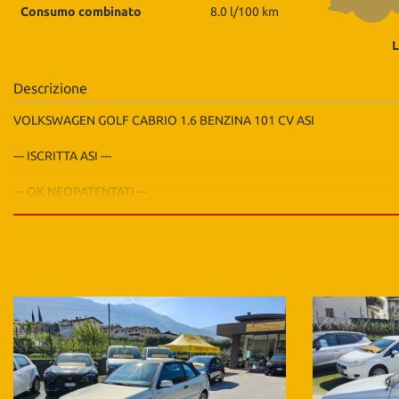
tta
Consumo combinato
8.0 l/100 km
ti
L
Descrizione
mpre
Cookie necessari
litato
VOLKSWAGEN GOLF CABRIO 1.6 BENZINA 101 CV ASI
Cookie delle preferenze
--- ISCRITTA ASI ---
Cookie per il miglioramento dell'esperienza utente
--- OK NEOPATENTATI ---
--- CERCHI ORIGINALI BBS DA 15" ---
Cookie analitici
--- REVISIONE VALIDA FINO A 03/2028 ---
Cookie di marketing
--- TAGLIANDO COMPLETO FATTO 1.000KM FA ---
--- FINESTRINI ELETTRICI ---
--- CLIMA ---