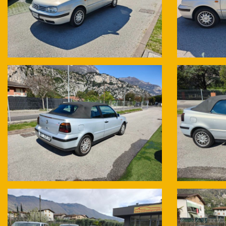
--- GOMME INVERNALI SEMI NUOVE ---
--- PRESENTI 4 GOMME ESTIVE ---
--- SECONDA CHIAVE PRESENTE ---
PER MAGGIORI INFO: 3423837989
NOLEGGIO: 04641980040
Il nostro modo di lavorare prevede la massima trasparenza, anche per 
Nota: La presente scheda è compilata con precisione e trasparenza, ma
di definizione del contratto con il Cliente.