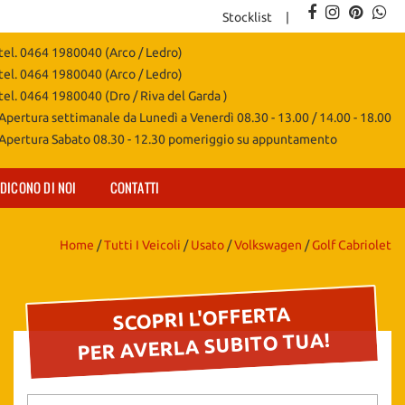
Stocklist
tel. 0464 1980040 (Arco / Ledro)
tel. 0464 1980040 (Arco / Ledro)
tel. 0464 1980040 (Dro / Riva del Garda )
Apertura settimanale da Lunedì a Venerdì 08.30 - 13.00 / 14.00 - 18.00
Apertura Sabato 08.30 - 12.30 pomeriggio su appuntamento
DICONO DI NOI
CONTATTI
Home
/
Tutti I Veicoli
/
Usato
/
Volkswagen
/
Golf Cabriolet
SCOPRI L'OFFERTA
PER AVERLA SUBITO TUA!