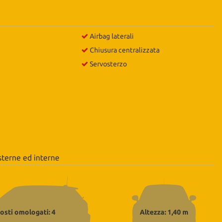
Airbag laterali
Chiusura centralizzata
Servosterzo
sterne ed interne
osti omologati: 4
Altezza: 1,40 m