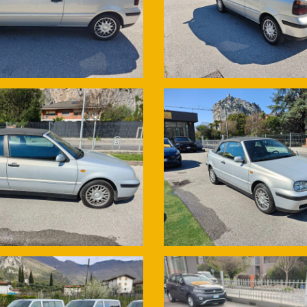
questo non nascondiamo le targhe proprio per consentirvi di fare ogni co
 non costituisce un impegno contrattuale da parte del Rivenditore, ogni