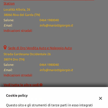
Station
Località Albola, 26
38066 Riva del Garda (TN)
Salone:
0464 1980040
Email:
info@mariottigiorgio.it
Indicazioni stradali
Sede di Dro Vendita Auto e Noleggio Auto
Strada Gardesana Occidentale 26
38074 Dro (TN)
Salone:
0464 1980040
Email:
info@mariottigiorgio.it
Indicazioni stradali
Vedi tutte le altre sedi
Dati fiscali:
Cookie policy
Mariotti Giorgio Automobili
Questo sito e gli strumenti di terze parti in esso integrati
Via Arciprete Santoni, 76/A, Arco (TN)