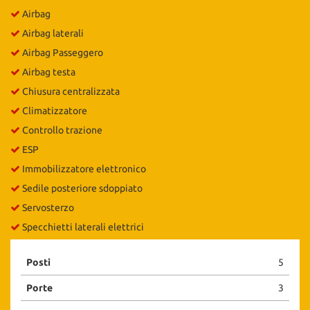
Salva
Airbag
le
Airbag laterali
impostazioni
Airbag Passeggero
Airbag testa
Chiusura centralizzata
Climatizzatore
Controllo trazione
ESP
Immobilizzatore elettronico
Sedile posteriore sdoppiato
Servosterzo
Specchietti laterali elettrici
Posti
5
Porte
3