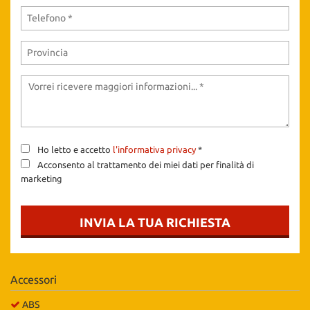
tta
ti
mpre
Cookie necessari
litato
Cookie delle preferenze
Cookie per il miglioramento dell'esperienza utente
Ho letto e accetto
l'informativa privacy
*
Acconsento al trattamento dei miei dati per finalità di
Cookie analitici
marketing
Cookie di marketing
INVIA LA TUA RICHIESTA
Leggi
la
cookie
Accessori
policy
ABS