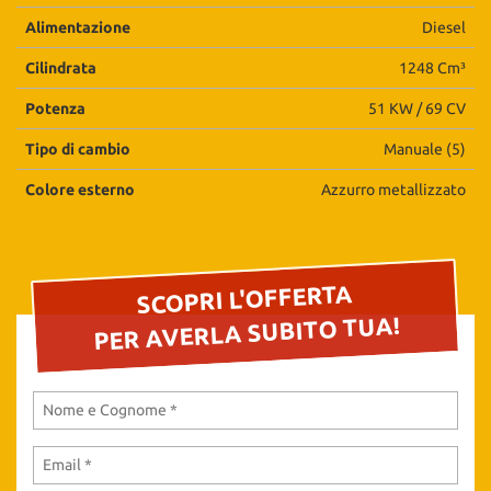
questi
Alimentazione
Diesel
strumenti
di
Cilindrata
1248 Cm³
tracciamento
Potenza
51 KW / 69 CV
si
rimanda
Tipo di cambio
Manuale (5)
alla
cookie
Colore esterno
Azzurro metallizzato
policy.
Puoi
rivedere
e
modificare
SCOPRI L'OFFERTA
le
PER AVERLA SUBITO TUA!
tue
scelte
in
qualsiasi
momento.