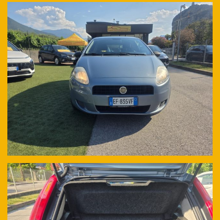
Ho letto e accetto
l'informativa privacy
*
Acconsento al trattamento dei miei dati per finalità di
marketing
Invia
Queste informazioni non saranno condivise con terze parti