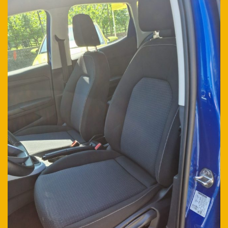
Ho letto e accetto
l'informativa privacy
*
Acconsento al trattamento dei miei dati per finalità di
marketing
Invia
Queste informazioni non saranno condivise con terze parti