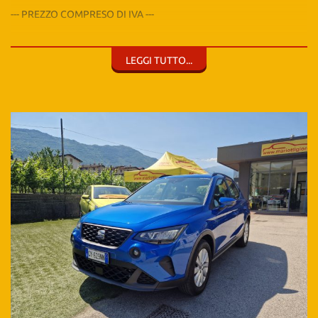
--- PREZZO COMPRESO DI IVA ---
--- SENSORI DI PARCHEGGIO POSTERIORI ---
LEGGI TUTTO...
--- ANDROID AUTO/APPLE CAR PLAY ---
--- OK NEO PATENTATI ---
--- REVISIONE VALIDA FINO A 02/2029 ---
--- NESSUN VINCOLO DI FINANZIAMENTO ---
VERRÀ DATA PRIORITÀ ALLE RICHIESTE DI INFORMAZIONI
COMPLETE DI RECAPITO TELEFONICO
PER MAGGIORI INFO: 3423837989
NOLEGGIO: 04641980040
Il nostro modo di lavorare prevede la massima trasparenza, anche
per questo non nascondiamo le targhe proprio per consentirvi di
fare ogni controllo a distanza. Le recensioni parlano per noi.