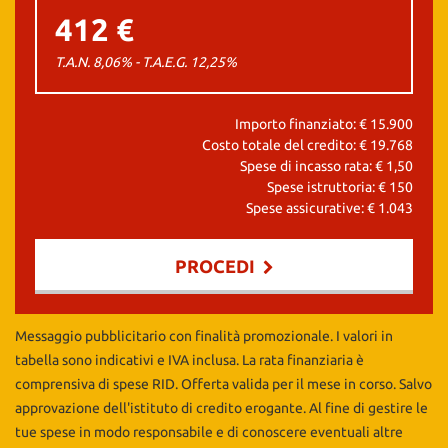
412 €
T.A.N. 8,06% - T.A.E.G.
12,25
%
Importo finanziato: €
15.900
Costo totale del credito: €
19.768
Spese di incasso rata: €
1,50
Spese istruttoria: €
150
Spese assicurative: €
1.043
PROCEDI
Contattaci
Messaggio pubblicitario con finalità promozionale. I valori in
tabella sono indicativi e IVA inclusa. La rata finanziaria è
comprensiva di spese RID. Offerta valida per il mese in corso. Salvo
approvazione dell'istituto di credito erogante. Al fine di gestire le
tue spese in modo responsabile e di conoscere eventuali altre