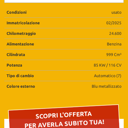
questi
strumenti
Condizioni
usato
di
tracciamento
Immatricolazione
02/2025
si
Chilometraggio
24.600
rimanda
alla
Alimentazione
Benzina
cookie
policy.
Cilindrata
999 Cm³
Puoi
rivedere
Potenza
85 KW / 116 CV
e
modificare
Tipo di cambio
Automatico (7)
le
tue
Colore esterno
Blu metallizzato
scelte
in
qualsiasi
momento.
SCOPRI L'OFFERTA
PER AVERLA SUBITO TUA!