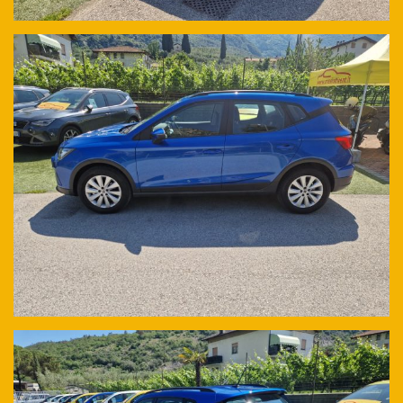
Nota: La presente scheda è compilata con precisione e
trasparenza, ma non costituisce un impegno contrattuale da parte
del Rivenditore, ogni particolare relativo al veicolo viene
verificato e concordato in fase di definizione del contratto con il
Cliente.
2020 - 2021 - 2022 - 2023 - 2024 - 2025 - 2026 - NUOVO -
SEMINUOVO - USATO - MANUALE - AUTOMATICO - DSG -
INTEGRALE - QUATTRO - 4X4 - DIESEL - BENZINA - IBRIDO -
ELETTRICO - GANCIO TRAINO - TDI - TFSI - FSI - TURBO - 4 PORTE -
5 PORTE - 4 POSTI - 5 POSTI - 7 POSTI - 9 POSTI - 1.0 - 1.5 - 2.0 - 4
CILINDRI - 3 CILINDRI -