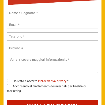
tta
ti
mpre
Cookie necessari
litato
Cookie delle preferenze
Cookie per il miglioramento dell'esperienza utente
Cookie analitici
Cookie di marketing
Ho letto e accetto
l'informativa privacy
*
Leggi
Acconsento al trattamento dei miei dati per finalità di
la
marketing
cookie
policy