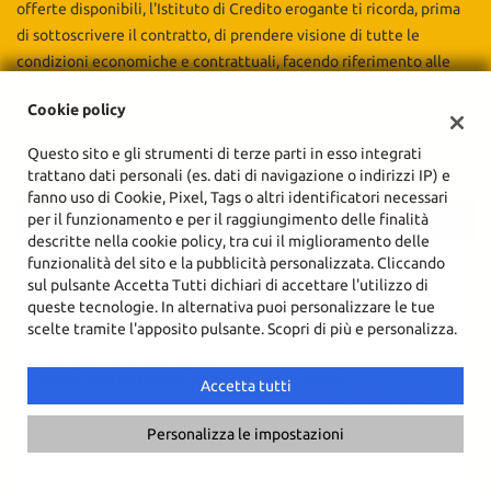
offerte disponibili, l'Istituto di Credito erogante ti ricorda, prima
di sottoscrivere il contratto, di prendere visione di tutte le
condizioni economiche e contrattuali, facendo riferimento alle
Informazioni Europee di Base sul Credito ai Consumatori presso il
Cookie policy
punto vendita. Salvo approvazione dell'Instituto di Credito
erogante.
Questo sito e gli strumenti di terze parti in esso integrati
trattano dati personali (es. dati di navigazione o indirizzi IP) e
fanno uso di Cookie, Pixel, Tags o altri identificatori necessari
per il funzionamento e per il raggiungimento delle finalità
CONTATTACI
descritte nella cookie policy, tra cui il miglioramento delle
Ho letto e accetto
l'informativa privacy
*
funzionalità del sito e la pubblicità personalizzata. Cliccando
PERMUTA
Acconsento al trattamento dei miei dati per finalità di
sul pulsante Accetta Tutti dichiari di accettare l'utilizzo di
marketing
queste tecnologie. In alternativa puoi personalizzare le tue
RICHIEDI TEST DRIVE
scelte tramite l'apposito pulsante. Scopri di più e personalizza.
Invia la tua richiesta
Vuoi saperne di più? Scrivici!
I campi contrassegnati con * sono obbligatori.
Accetta tutti
Servizio clienti
0464 1980040
Personalizza le impostazioni