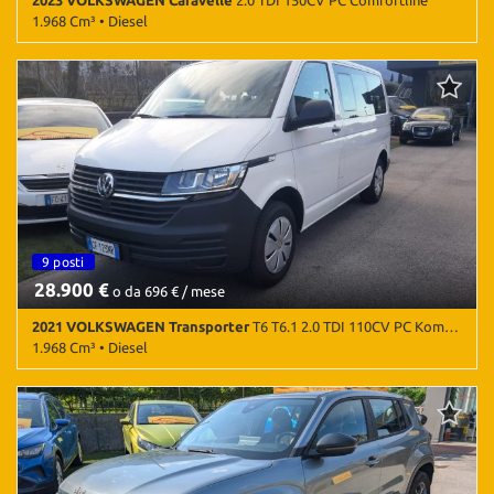
2023 VOLKSWAGEN Caravelle
2.0 TDI 150CV PC Comfortline
1.968 Cm³ • Diesel
75.000 Km • Cambio Manuale (6) • Argento metallizzato • 5 Porte •
Airbag • Airbag laterali • Airbag Passeggero • Airbag testa •
Android Auto • Apple CarPlay • Autoradio • Autoradio digitale •
Bluetooth • Bracciolo • Chiusura centralizzata • Climatizzatore •
Immobilizzatore elettronico • Servosterzo
9 posti
28.900 €
o da 696 € / mese
2021 VOLKSWAGEN Transporter
T6 T6.1 2.0 TDI 110CV PC Kombi Business - 9 Posti
1.968 Cm³ • Diesel
114.300 Km • Cambio Manuale (5) • Bianco Candy pastello • 4 Porte
• ABS • Airbag • Alzacristalli elettrici • Android Auto • Apple
CarPlay • Autoradio • Autoradio digitale • Bluetooth •
Boardcomputer • Bracciolo • Cerchioni in acciaio • Chiusura
centralizzata • Controllo trazione • Cruise Control • ESP • Isofix •
Kit fumatori • MP3 • Pneumatici quattro stagioni • Ruota di riserva