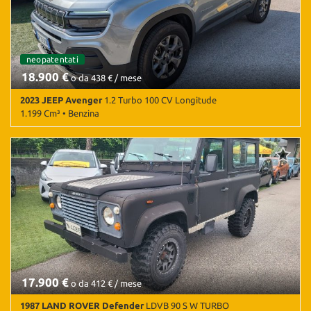
• Sensori di parcheggio posteriori • Navigatore satellitare • Touch
screen • USB • Vivavoce • Volante multifunzione
neopatentati
18.900 €
o da 438 € / mese
2023 JEEP Avenger
1.2 Turbo 100 CV Longitude
1.199 Cm³ • Benzina
21.932 Km • Cambio Manuale (6) • Antracite metallizzato • 5 Porte •
ABS • Airbag • Airbag laterali • Airbag Passeggero • Airbag testa •
Autoradio • Autoradio digitale • Bluetooth • Bracciolo • Cerchi in
lega • Chiusura centralizzata • Climatizzatore • Controllo trazione •
Cruise Control • ESP • Fari LED • Frenata d'emergenza assistita •
Immobilizzatore elettronico • Sensore di luce • Sensore di pioggia
• Servosterzo • Specchietti laterali elettrici
17.900 €
o da 412 € / mese
1987 LAND ROVER Defender
LDVB 90 S W TURBO