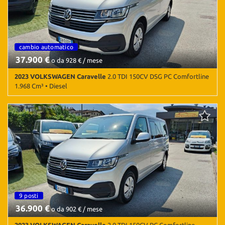
Sensori di parcheggio posteriori • Servosterzo • Specchietti laterali
Salva
elettrici
le
impostazioni
9 posti
cambio automatico
9 posti
37.900 €
o da 928 € / mese
2023 VOLKSWAGEN Caravelle
2.0 TDI 150CV DSG PC Comfortline
1.968 Cm³ • Diesel
76.000 Km • Cambio Sequenziale (7) • Argento metallizzato • 5
Porte • Airbag • Airbag laterali • Airbag Passeggero • Airbag testa
• Android Auto • Apple CarPlay • Autoradio • Autoradio digitale •
Bluetooth • Bracciolo • Chiusura centralizzata • Climatizzatore •
Immobilizzatore elettronico • Sensori di parcheggio anteriori •
Sensori di parcheggio posteriori • Servosterzo
9 posti
36.900 €
o da 902 € / mese