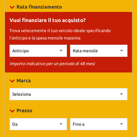
tracciamento
Rata finanziamento
che
adottiamo
Vuoi finanziare il tuo acquisto?
per
offrire
Trova velocemente il tuo veicolo ideale specificando
le
l'anticipo e la spesa mensile massima
funzionalità
e
svolgere
le
attività
Importo indicativo per un periodo di 48 mesi
di
seguito
Marca
descritte.
Per
ottenere
maggiori
informazioni
Prezzo
sull'utilità
e
sul
funzionamento
di