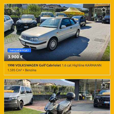
31.000 Km • Cambio Manuale (4) • Giallo pastello • 2 Porte
cabrio
neopatentati
cabrio
3.900 €
1998 VOLKSWAGEN Golf Cabriolet
1.6 cat Highline KARMANN
1.595 Cm³ • Benzina
183.000 Km • Cambio Manuale (5) • Argento metallizzato • 3 Porte
• ABS • Airbag • Airbag laterali • Airbag Passeggero • Cerchi in
lega • Chiusura centralizzata • Climatizzatore • Fendinebbia •
Servosterzo • Specchietti laterali elettrici