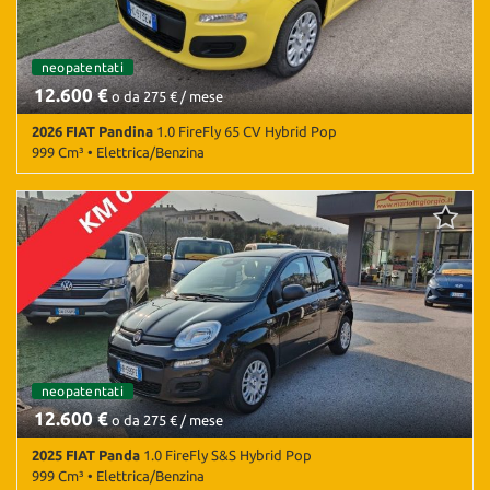
neopatentati
12.600 €
o da 275 € / mese
2026 FIAT Pandina
1.0 FireFly 65 CV Hybrid Pop
999 Cm³ • Elettrica/Benzina
2.500 Km • Cambio Manuale (6) • Giallo metallizzato • 5 Porte •
ABS • Airbag • Airbag laterali • Airbag Passeggero • Airbag testa •
Android Auto • Apple CarPlay • Autoradio • Bluetooth • Bracciolo •
Chiusura centralizzata • Climatizzatore • Controllo elettronico
della corsia • Controllo trazione • ESP • Frenata d'emergenza
assistita • Riconoscimento dei segnali stradali • Sensori di
parcheggio posteriori • Servosterzo
neopatentati
12.600 €
o da 275 € / mese
2025 FIAT Panda
1.0 FireFly S&S Hybrid Pop
999 Cm³ • Elettrica/Benzina