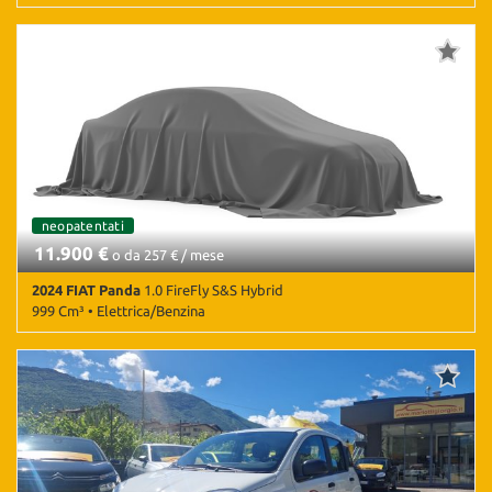
23 Km • Cambio Manuale (6) • Nero metallizzato • 5 Porte • ABS •
Airbag • Airbag Passeggero • Airbag testa • Antifurto • Autoradio
• Bluetooth • Climatizzatore • Controllo trazione • ESP • Sensori di
parcheggio posteriori • Servosterzo
neopatentati
11.900 €
o da 257 € / mese
2024 FIAT Panda
1.0 FireFly S&S Hybrid
999 Cm³ • Elettrica/Benzina
20.435 Km • Cambio Manuale (6) • Nero pastello • 5 Porte • ABS •
Airbag • Airbag Passeggero • Airbag testa • Antifurto • Chiusura
centralizzata • Climatizzatore • Controllo trazione • ESP •
Immobilizzatore elettronico • Servosterzo