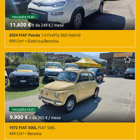
neopatentati
11.600 €
o da 249 € / mese
2024 FIAT Panda
1.0 FireFly S&S Hybrid
999 Cm³ • Elettrica/Benzina
25.000 Km • Cambio Manuale (6) • Bianco pastello • 5 Porte • ABS •
Airbag • Airbag Passeggero • Airbag testa • Alzacristalli elettrici •
Antifurto • Autoradio • Bluetooth • Boardcomputer • Chiusura
centralizzata • Chiusura centralizzata telecomandata •
Climatizzatore • Controllo trazione • ESP • Immobilizzatore
elettronico • Luci diurne • Marmitta catalitica • MP3 • Servosterzo •
Start/Stop Automatico • USB • Vivavoce
neopatentati
9.900 €
o da 205 € / mese
1972 FIAT 500L
FIAT 500L
499 Cm³ • Benzina