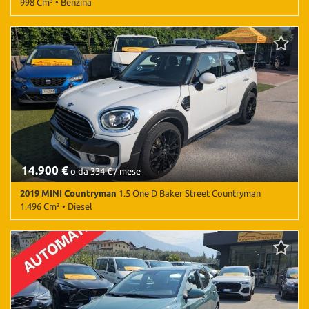
998 Cm³ • Benzina
3.000 Km • Cambio Manuale (5) • Grigio metallizzato • 5 Porte •
ABS • Airbag • Airbag laterali • Airbag Passeggero • Airbag testa •
Android Auto • Antifurto • Apple CarPlay • Autoradio • Autoradio
digitale • Bluetooth • Cerchi in lega • Chiusura centralizzata •
Climatizzatore • Controllo elettronico della corsia • Controllo
trazione • Cruise Control • ESP • Fendinebbia • Frenata
d'emergenza assistita • Riconoscimento dei segnali stradali •
Sensore di luce • Sensori di parcheggio posteriori • Servosterzo •
Navigatore satellitare • Specchietti laterali elettrici • Telecamera
per parcheggio assistito • Volante in pelle • Volante multifunzione
14.900 €
o da 334 € / mese
2019 MINI Countryman
1.5 One D Baker Street Countryman
1.496 Cm³ • Diesel
125.000 Km • Cambio Manuale (6) • Bianco pastello • 5 Porte • ABS
• Airbag • Airbag laterali • Airbag Passeggero • Airbag testa •
Cerchi in lega • Climatizzatore • Cruise Control • ESP • Fari LED •
Fendinebbia • Sensore di luce • Sensore di pioggia • Sensori di
parcheggio posteriori • Specchietti laterali elettrici