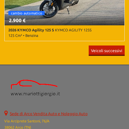
cambio automatico
2.900 €
2026 KYMCO Agility 125 S
KYMCO AGILITY 125S
125 Cm³ • Benzina
50 Km • Cambio Automatico • Grigio metallizzato • Baule •
Veicoli successivi
Parabrezza
Sede di Arco Vendita Auto e Noleggio Auto
Via Arciprete Santoni, 76/A
38062 Arco (TN)