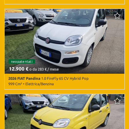
56.000 Km • Cambio Manuale (5) • Grigio metallizzato • 5 Porte •
ABS • Airbag • Airbag laterali • Airbag Passeggero • Airbag testa •
Android Auto • Apple CarPlay • Autoradio • Autoradio digitale •
Bluetooth • Cerchi in lega • Chiusura centralizzata • Climatizzatore
• Controllo automatico clima • Controllo elettronico della corsia •
Controllo trazione • Cruise Control • ESP • Fari LED • Fendinebbia •
Frenata d'emergenza assistita • Sensore di luce • Sensore di
pioggia • Sensori di parcheggio posteriori • Servosterzo •
Specchietti laterali elettrici • Vetri oscurati
neopatentati
12.900 €
o da 283 € / mese
2026 FIAT Pandina
1.0 FireFly 65 CV Hybrid Pop
999 Cm³ • Elettrica/Benzina
10 Km • Cambio Manuale (6) • Bianco metallizzato • 5 Porte • ABS •
Airbag • Airbag laterali • Airbag Passeggero • Airbag testa •
Android Auto • Apple CarPlay • Autoradio • Bluetooth • Bracciolo •
Chiusura centralizzata • Climatizzatore • Controllo elettronico
della corsia • Controllo trazione • ESP • Frenata d'emergenza
assistita • Riconoscimento dei segnali stradali • Sensori di
parcheggio posteriori • Servosterzo • Touch screen